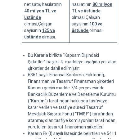
net satış hasılatının
hasılatının
80 milyon
40 milyon TL ve
TL ve üstünde
üstünde
olması,Çalışan
olması,Çalışan
sayısının
100 ve
sayısının
125 ve
üstünde
olması.
üstünde
olması.
Bu Kararla birlikte “Kapsam Dışındaki
Şirketler” başlıklı 4. maddeye aşağıda yer alan
şirketler de dahil edilmiştir:
6361 sayılı Finansal Kiralama, Faktöring,
Finansman ve Tasarruf Finansman Şirketleri
Kanunu geçici madde 7/4 çerçevesinde
Bankacılık Düzenleme ve Denetleme Kurumu
(“
Kurum
”) tarafından hakkında tasfiyeye
karar verilen ve tasfiye süreci Tasarruf
Mevduatı Sigorta Fonu (“
TMSF
”) tarafından
atanmış olan tasfiye komisyonları tarafından
yürütülen tasarruf finansman şirketleri.
Kararın Ek (I) sayılı listesinde belirtilen ve 5411