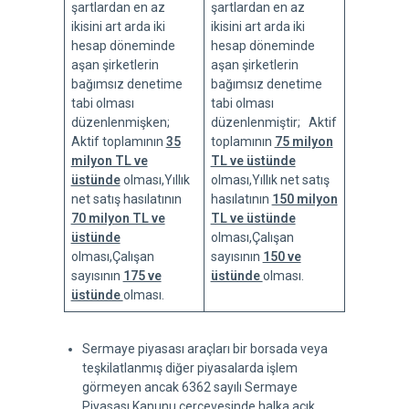
şartlardan en az
şartlardan en az
ikisini art arda iki
ikisini art arda iki
hesap döneminde
hesap döneminde
aşan şirketlerin
aşan şirketlerin
bağımsız denetime
bağımsız denetime
tabi olması
tabi olması
düzenlenmişken;
düzenlenmiştir; Aktif
Aktif toplamının
35
toplamının
75 milyon
milyon TL ve
TL ve üstünde
üstünde
olması,Yıllık
olması,Yıllık net satış
net satış hasılatının
hasılatının
150 milyon
70 milyon TL ve
TL ve üstünde
üstünde
olması,Çalışan
olması,Çalışan
sayısının
150 ve
sayısının
175 ve
üstünde
olması.
üstünde
olması.
Sermaye piyasası araçları bir borsada veya
teşkilatlanmış diğer piyasalarda işlem
görmeyen ancak 6362 sayılı Sermaye
Piyasası Kanunu çerçevesinde halka açık