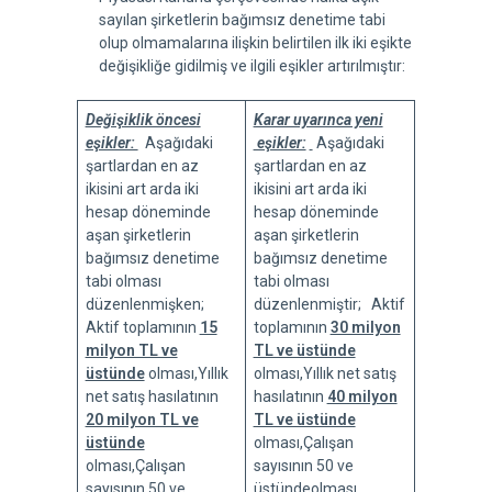
sayılan şirketlerin bağımsız denetime tabi
olup olmamalarına ilişkin belirtilen ilk iki eşikte
değişikliğe gidilmiş ve ilgili eşikler artırılmıştır:
Değişiklik öncesi
Karar uyarınca yeni
eşikler:
Aşağıdaki
eşikler:
Aşağıdaki
şartlardan en az
şartlardan en az
ikisini art arda iki
ikisini art arda iki
hesap döneminde
hesap döneminde
aşan şirketlerin
aşan şirketlerin
bağımsız denetime
bağımsız denetime
tabi olması
tabi olması
düzenlenmişken;
düzenlenmiştir; Aktif
Aktif toplamının
15
toplamının
30 milyon
milyon TL ve
TL ve üstünde
üstünde
olması,Yıllık
olması,Yıllık net satış
net satış hasılatının
hasılatının
40 milyon
20 milyon TL ve
TL ve üstünde
üstünde
olması,Çalışan
olması,Çalışan
sayısının 50 ve
sayısının 50 ve
üstündeolması.