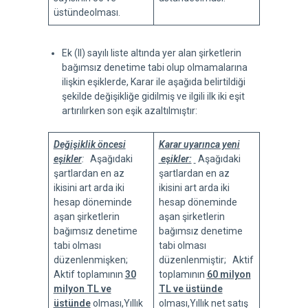
üstündeolması.
Ek (II) sayılı liste altında yer alan şirketlerin
bağımsız denetime tabi olup olmamalarına
ilişkin eşiklerde, Karar ile aşağıda belirtildiği
şekilde değişikliğe gidilmiş ve ilgili ilk iki eşit
artırılırken son eşik azaltılmıştır:
Değişiklik öncesi
Karar uyarınca yeni
eşikler
:
Aşağıdaki
eşikler:
Aşağıdaki
şartlardan en az
şartlardan en az
ikisini art arda iki
ikisini art arda iki
hesap döneminde
hesap döneminde
aşan şirketlerin
aşan şirketlerin
bağımsız denetime
bağımsız denetime
tabi olması
tabi olması
düzenlenmişken;
düzenlenmiştir; Aktif
Aktif toplamının
30
toplamının
60 milyon
milyon TL ve
TL ve üstünde
üstünde
olması,Yıllık
olması,Yıllık net satış