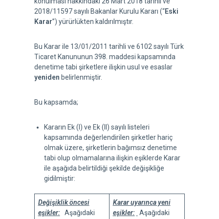
konulması hakkındaki 26 Mart 2018 tarihli ve
2018/11597 sayılı Bakanlar Kurulu Kararı (“
Eski
Karar
”) yürürlükten kaldırılmıştır.
Bu Karar ile 13/01/2011 tarihli ve 6102 sayılı Türk
Ticaret Kanununun 398. maddesi kapsamında
denetime tabi şirketlere ilişkin usul ve esaslar
yeniden
belirlenmiştir.
Bu kapsamda;
Kararın Ek (I) ve Ek (II) sayılı listeleri
kapsamında değerlendirilen şirketler hariç
olmak üzere, şirketlerin bağımsız denetime
tabi olup olmamalarına ilişkin eşiklerde Karar
ile aşağıda belirtildiği şekilde değişikliğe
gidilmiştir:
Değişiklik öncesi
Karar uyarınca yeni
eşikler:
Aşağıdaki
eşikler:
Aşağıdaki