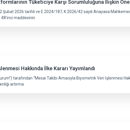
ormlarının Tüketiciye Karşı Sorumluluğuna İlişkin Öne
 Şubat 2026 tarihli ve E.2024/187, K.2026/42 sayılı Anayasa Mahkemesi K
 48’inci maddesinin
şlenmesi Hakkında İlke Kararı Yayımlandı
rum”) tarafından “Mesai Takibi Amacıyla Biyometrik Veri İşlenmesi Hakkın
enliği artırma