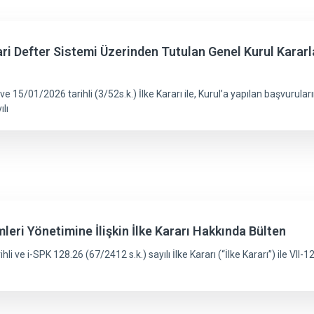
ri Defter Sistemi Üzerinden Tutulan Genel Kurul Kararl
ve 15/01/2026 tarihli (3/52s.k.) İlke Kararı ile, Kurul’a yapılan başvurul
ılı
leri Yönetimine İlişkin İlke Kararı Hakkında Bülten
 ve i-SPK 128.26 (67/2412 s.k.) sayılı İlke Kararı (“İlke Kararı”) ile VII-12