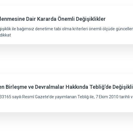
rlenmesine Dair Kararda Önemli Değişiklikler
lik ile bağımsız denetime tabi olma kriterleri önemli ölçüde güncellenmişt
dikkat
n Birleşme ve Devralmalar Hakkında Tebliğ’de Değişikl
3165 sayılı Resmî Gazete’de yayımlanan Tebliğ ile, 7 Ekim 2010 tarihli 