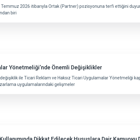
emmuz 2026 itibarıyla Ortak (Partner) pozisyonuna terfi ettiğini duy
ndan biri
lar Yönetmeliği’nde Önemli Değişiklikler
işiklik ile Ticari Reklam ve Haksız Ticari Uygulamalar Yönetmeliği kapsa
 pazarlama uygulamalarındaki gelişmeler
i Kullanımında Dikkat Edilecek Hususlara Dair Kamuoyu