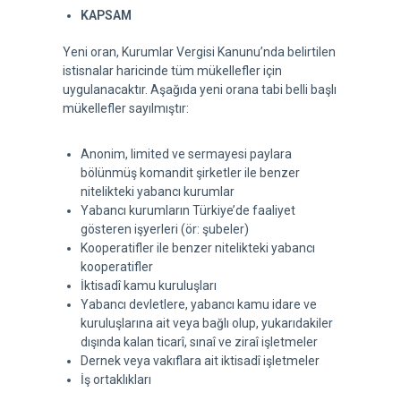
KAPSAM
Yeni oran, Kurumlar Vergisi Kanunu’nda belirtilen
istisnalar haricinde tüm mükellefler için
uygulanacaktır. Aşağıda yeni orana tabi belli başlı
mükellefler sayılmıştır:
Anonim, limited ve sermayesi paylara
bölünmüş komandit şirketler ile benzer
nitelikteki yabancı kurumlar
Yabancı kurumların Türkiye’de faaliyet
gösteren işyerleri (ör: şubeler)
Kooperatifler ile benzer nitelikteki yabancı
kooperatifler
İktisadî kamu kuruluşları
Yabancı devletlere, yabancı kamu idare ve
kuruluşlarına ait veya bağlı olup, yukarıdakiler
dışında kalan ticarî, sınaî ve ziraî işletmeler
Dernek veya vakıflara ait iktisadî işletmeler
İş ortaklıkları