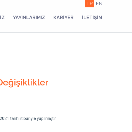
TR
EN
İZ
YAYINLARIMIZ
KARİYER
İLETİŞİM
eğişiklikler
021 tarihi itibariyle yapılmıştır.