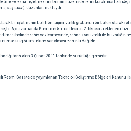
işletme ve esnaf işletmesinin tamamı üzerinde rehin kurulması halinde, 
dilmiş sayılacağı düzenlenmekteydi.
olarak bir işletmenin belirli bir taşınır varlık grubunun bir bütün olarak re
tir. Aynı zamanda Kanun’un 5. maddesinin 2. fıkrasına eklenen düzenleme 
dilmesi halinde rehin sözleşmesinde, rehne konu varlık ile bu varlığın ayırt
i numarası gibi unsurların yer alması zorunlu değildir.
ndığı tarih olan 3 Şubat 2021 tarihinde yürürlüğe girmiştir.
sayılı Resmi Gazete’de yayımlanan Teknoloji Geliştirme Bölgeleri Kanunu i