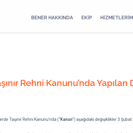
BENER HAKKINDA
EKİP
HİZMETLERİM
aşınır Rehni Kanunu’nda Yapılan D
mlerde Taşınır Rehni Kanunu’nda (“
Kanun
”) aşağıdaki değişiklikler 3 Şubat 2